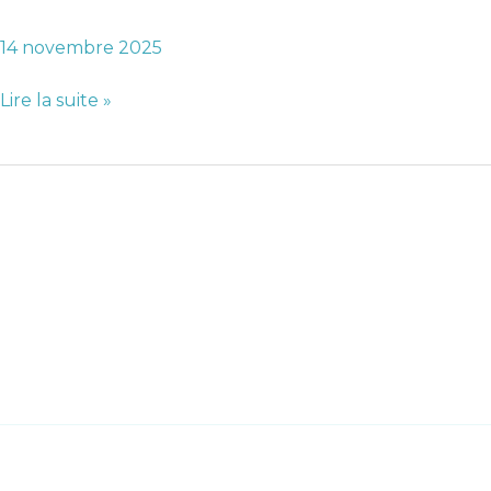
externe
14 novembre 2025
spécial
(bac
Lire la suite »
+5)