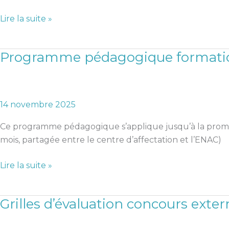
Lire la suite »
Programme pédagogique formatio
Programme
pédagogique
formation
bac
14 novembre 2025
+5
Ce programme pédagogique s’applique jusqu’à la promo
mois, partagée entre le centre d’affectation et l’ENAC)
Lire la suite »
Grilles d’évaluation concours exter
Grilles
d’évaluation
concours