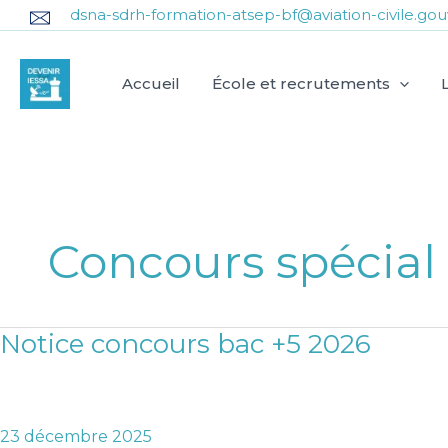
Aller
dsna-sdrh-formation-atsep-bf@aviation-civile.gouv
au
contenu
Accueil
École et recrutements
Concours spécial
Notice concours bac +5 2026
Notice
concours
bac
+5
23 décembre 2025
2026