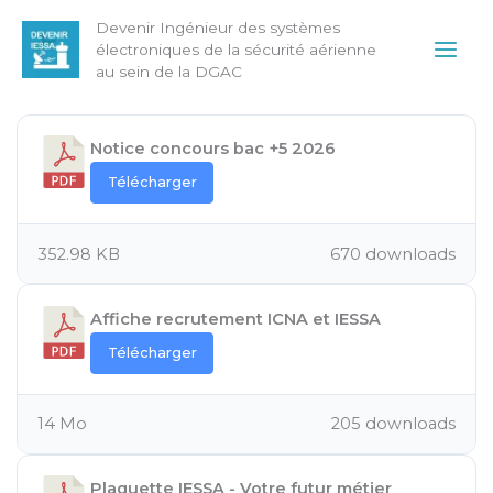
Aller
Main
Devenir Ingénieur des systèmes
au
électroniques de la sécurité aérienne
Men
contenu
au sein de la DGAC
Notice concours bac +5 2026
Télécharger
352.98 KB
670 downloads
Affiche recrutement ICNA et IESSA
Télécharger
14 Mo
205 downloads
Plaquette IESSA - Votre futur métier