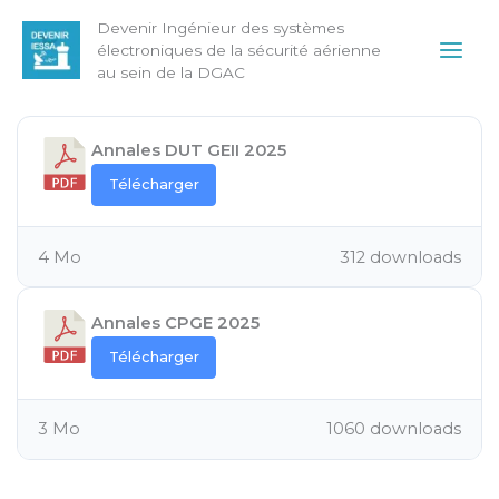
Aller
Main
Devenir Ingénieur des systèmes
au
électroniques de la sécurité aérienne
Men
contenu
au sein de la DGAC
Annales DUT GEII 2025
Télécharger
4 Mo
312 downloads
Annales CPGE 2025
Télécharger
3 Mo
1060 downloads