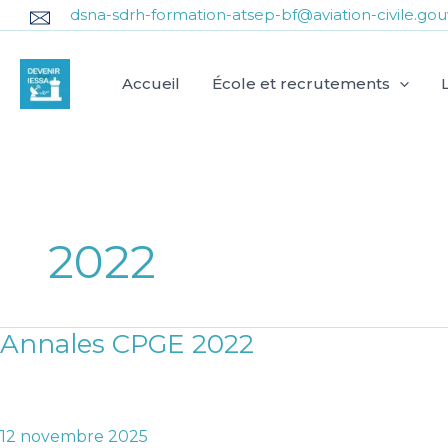
Aller
dsna-sdrh-formation-atsep-bf@aviation-civile.gouv
au
contenu
Accueil
École et recrutements
2022
Annales CPGE 2022
Annales
CPGE
2022
12 novembre 2025